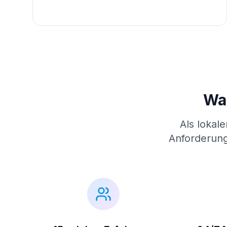
War
Als lokal
Anforderung