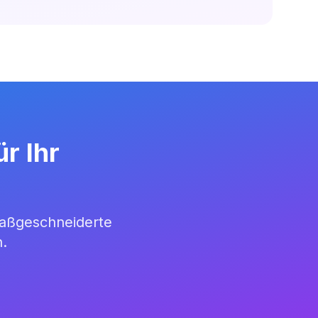
r Ihr
maßgeschneiderte
.